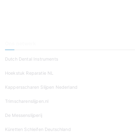
Haal & Breng Service
Wie Zijn Wij?
Prijzen
Contact
Ons netwerk
Dutch Dental Instruments
Hoekstuk Reparatie NL
Kappersscharen Slijpen Nederland
Trimscharenslijpen.nl
De Messenslijperij
Küretten Schleifen Deutschland