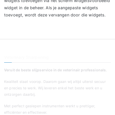
widgets toevoegen via het scherm widgetsVoorbeeld
widget in de beheer. Als je aangepaste widgets
toevoegt, wordt deze vervangen door die widgets.
Veterinary Sharpening
Veruit de beste slijpservice in de veterinair professionals.
Kwaliteit staat voorop. Daarom gaan wij altijd uiterst secuur
en precies te werk. Wij leveren enkel het beste werk en u
ontzorgen daarbij.
Met perfect geslepen instrumenten werkt u prettiger,
efficiënter en effectiever.