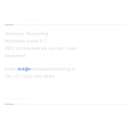
Contactgegevens
Veterinary Sharpening
Hoofdweg Noord 9-T
2913 LB Nieuwerkerk aan den IJssel
Nederland
Email:
rick@v
eterinarysharpening.nl
Tel: +31 (0)85 060 9644
Informatie
Veterinaire slijpservice
Tondeuse slijpen
Op Locatie