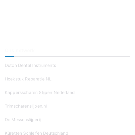
Op Locatie
Haal & Breng Service
Wie Zijn Wij?
Prijzen
Contact
Ons netwerk
Dutch Dental Instruments
Hoekstuk Reparatie NL
Kappersscharen Slijpen Nederland
Trimscharenslijpen.nl
De Messenslijperij
Küretten Schleifen Deutschland