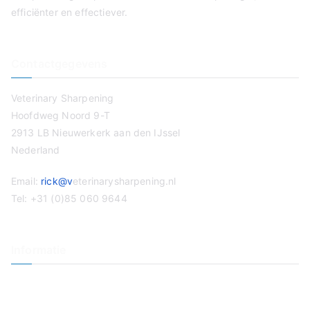
efficiënter en effectiever.
Contactgegevens
Veterinary Sharpening
Hoofdweg Noord 9-T
2913 LB Nieuwerkerk aan den IJssel
Nederland
Email:
rick@v
eterinarysharpening.nl
Tel: +31 (0)85 060 9644
Informatie
Veterinaire slijpservice
Tondeuse slijpen