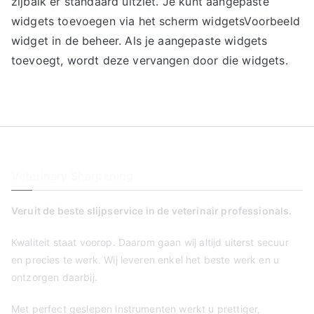
zijbalk er standaard uitziet. Je kunt aangepaste
widgets toevoegen via het scherm widgetsVoorbeeld
widget in de beheer. Als je aangepaste widgets
toevoegt, wordt deze vervangen door die widgets.
Veterinary Sharpening
Veruit de beste slijpservice in de veterinair professionals.
Kwaliteit staat voorop. Daarom gaan wij altijd uiterst secuur
en precies te werk. Wij leveren enkel het beste werk en u
ontzorgen daarbij.
Met perfect geslepen instrumenten werkt u prettiger,