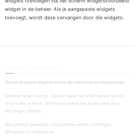
widgets toevoegen via het scherm widgetsVoorbeeld
widget in de beheer. Als je aangepaste widgets
toevoegt, wordt deze vervangen door die widgets.
Veterinary Sharpening
Veruit de beste slijpservice in de veterinair professionals.
Kwaliteit staat voorop. Daarom gaan wij altijd uiterst secuur
en precies te werk. Wij leveren enkel het beste werk en u
ontzorgen daarbij.
Met perfect geslepen instrumenten werkt u prettiger,
efficiënter en effectiever.