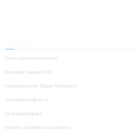
Haal & Breng Service
Wie Zijn Wij?
Prijzen
Contact
Ons netwerk
Dutch Dental Instruments
Hoekstuk Reparatie NL
Kappersscharen Slijpen Nederland
Trimscharenslijpen.nl
De Messenslijperij
Küretten Schleifen Deutschland