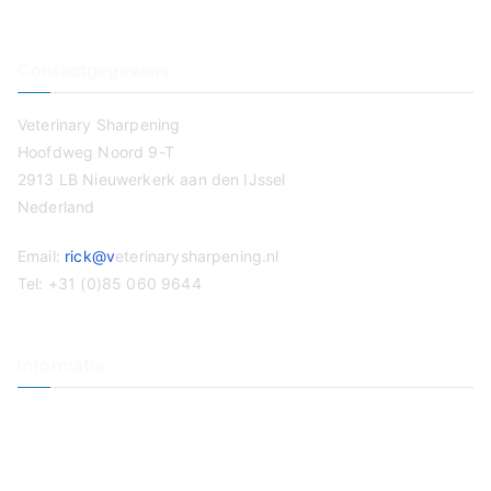
Contactgegevens
Veterinary Sharpening
Hoofdweg Noord 9-T
2913 LB Nieuwerkerk aan den IJssel
Nederland
Email:
rick@v
eterinarysharpening.nl
Tel: +31 (0)85 060 9644
Informatie
Veterinaire slijpservice
Tondeuse slijpen
Op Locatie