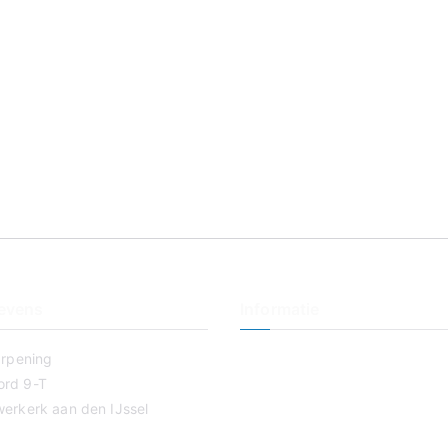
evens
Informatie
arpening
Veterinaire slijpservice
rd 9-T
Tondeuse slijpen
erkerk aan den IJssel
Op Locatie
Haal & Breng Service