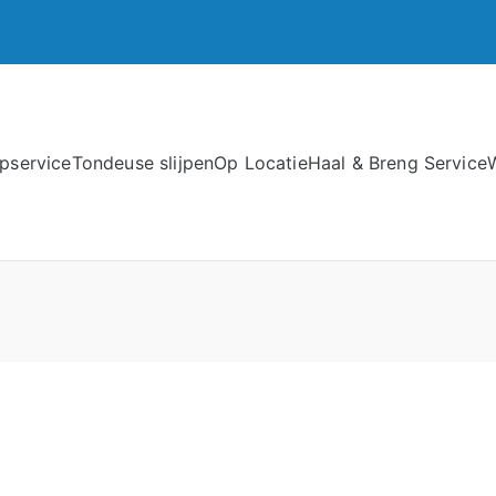
jpservice
Tondeuse slijpen
Op Locatie
Haal & Breng Service
W