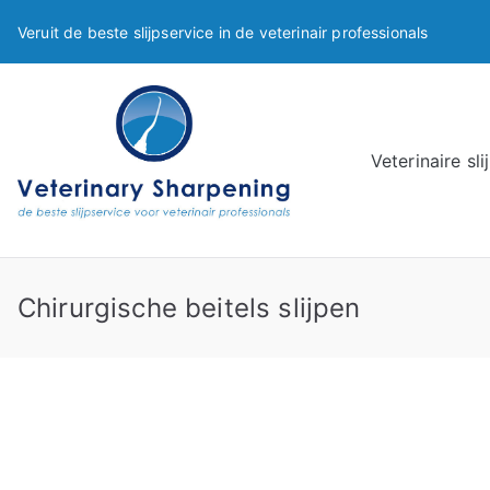
Ga
Veruit de beste slijpservice in de veterinair professionals
naar
de
inhoud
Veterinaire sli
Chirurgische beitels slijpen