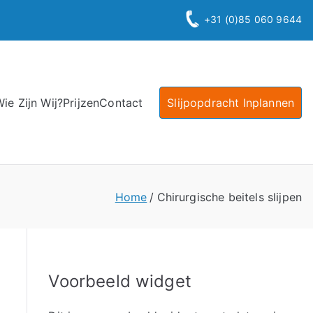
+31 (0)85 060 9644
ie Zijn Wij?
Prijzen
Contact
Slijpopdracht Inplannen
Home
Chirurgische beitels slijpen
Voorbeeld widget