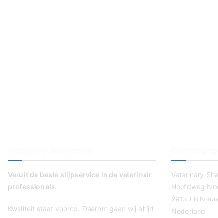
Veterinary Sharpening
Contactgeg
Veruit de beste slijpservice in de veterinair
Veterinary Sh
professionals.
Hoofdweg Noo
2913 LB Nieuw
Kwaliteit staat voorop. Daarom gaan wij altijd
Nederland