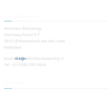
Contactgegevens
Veterinary Sharpening
Hoofdweg Noord 9-T
2913 LB Nieuwerkerk aan den IJssel
Nederland
Email:
rick@v
eterinarysharpening.nl
Tel: +31 (0)85 060 9644
Informatie
Veterinaire slijpservice
Tondeuse slijpen
Op Locatie