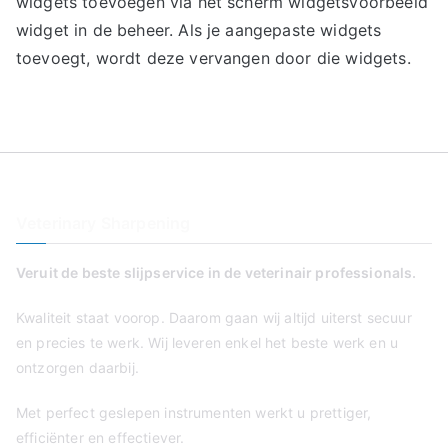
widgets toevoegen via het scherm widgetsVoorbeeld
widget in de beheer. Als je aangepaste widgets
toevoegt, wordt deze vervangen door die widgets.
Veterinary Sharpening
Veruit de beste slijpservice in de veterinair professionals.
Kwaliteit staat voorop. Daarom gaan wij altijd uiterst secuur
en precies te werk. Wij leveren enkel het beste werk en u
ontzorgen daarbij.
Met perfect geslepen instrumenten werkt u prettiger,
efficiënter en effectiever.