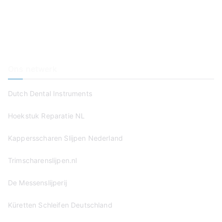
Haal & Breng Service
Wie Zijn Wij?
Prijzen
Contact
Ons netwerk
Dutch Dental Instruments
Hoekstuk Reparatie NL
Kappersscharen Slijpen Nederland
Trimscharenslijpen.nl
De Messenslijperij
Küretten Schleifen Deutschland